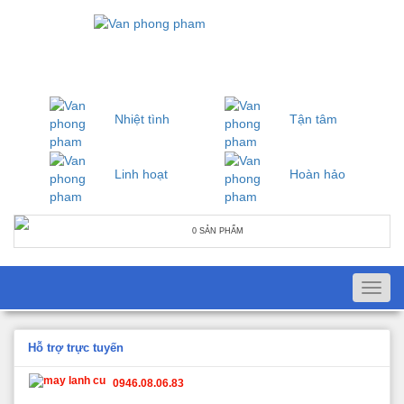
Nhiệt tình
Tận tâm
Linh hoạt
Hoàn hảo
0 SẢN PHẨM
Toggl
navig
Hỗ trợ trực tuyến
0946.08.06.83