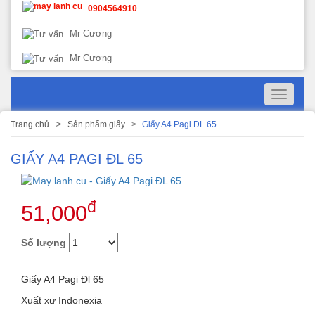
0904564910
Mr Cương
Mr Cương
Toggle
navigati
Trang chủ
Sản phẩm giấy
Giấy A4 Pagi ĐL 65
GIẤY A4 PAGI ĐL 65
đ
51,000
Số lượng
Giấy A4 Pagi Đl 65
Xuất xư Indonexia