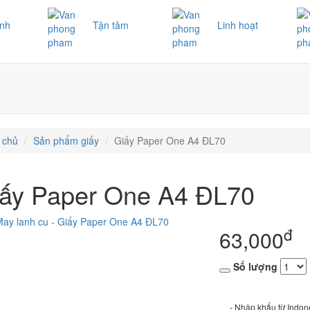
ình
Tận tâm
Linh hoạt
ệ
 chủ
Sản phẩm giấy
Giấy Paper One A4 ĐL70
ấy Paper One A4 ĐL70
đ
63,000
Số lượng
- Nhập khẩu từ Indon