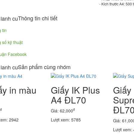
- Kích thước A4: 500
Thông tin chi tiết
 tin
 số kỹ thuật
luận Facebook
Sản phẩm cùng nhóm
ấy in màu
Giấy IK Plus
Giấy
A4 ĐL70
Supr
ĐL7
đ
đ
Giá: 62,000
xem: 2942
Lượt xem: 5785
Giá: 61,00
Lượt xem: