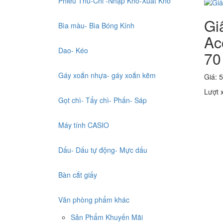
Phiếu Thu-Chi -Nhập Kho-Xuất Kho
Gi
Bìa màu- Bìa Bóng Kính
Ac
Dao- Kéo
70
Gáy xoắn nhựa- gáy xoắn kẽm
Giá: 
Lượt 
Gọt chì- Tẩy chì- Phấn- Sáp
Máy tính CASIO
Dấu- Dấu tự động- Mực dấu
Bàn cắt giấy
Văn phòng phẩm khác
Sản Phẩm Khuyến Mãi