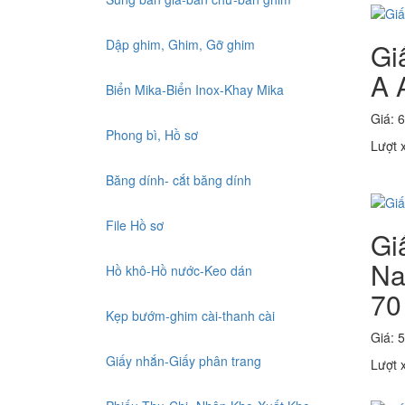
Dập ghim, Ghim, Gỡ ghim
Gi
A 
Biển Mika-Biển Inox-Khay Mika
Giá: 
Phong bì, Hồ sơ
Lượt 
Băng dính- cắt băng dính
File Hồ sơ
Gi
Na
Hồ khô-Hồ nước-Keo dán
70
Kẹp bướm-ghim cài-thanh cài
Giá: 
Giấy nhắn-Giấy phân trang
Lượt 