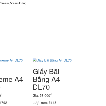
 tờ/ream, 5ream/thùng
Giấy Bãi
eme A4
Bằng A4
0
ĐL70
đ
đ
0
Giá: 53,000
 4792
Lượt xem: 5143