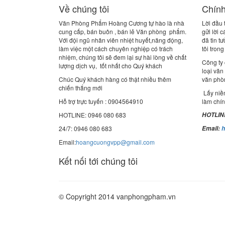
Về chúng tôi
Chính
Văn Phòng Phẩm Hoàng Cương tự hào là nhà
Lời đầu
cung cấp, bán buôn , bán lẻ Văn phòng phẩm.
gửi lời 
Với đội ngũ nhân viên nhiệt huyết,năng động,
đã tin 
làm việc một cách chuyên nghiệp có trách
tôi tron
nhiệm, chúng tôi sẽ đem lại sự hài lòng về chất
Công ty 
lượng dịch vụ, tốt nhất cho Quý khách
loại văn
Chúc Quý khách hàng có thật nhiều thêm
văn phò
chiến thắng mới
Lấy niề
Hỗ trợ trực tuyến : 0904564910
làm chí
HOTLINE: 0946 080 683
HOTLINE
24/7: 0946 080 683
Email:
Email:
hoangcuongvpp@gmail.com
Kết nối tới chúng tôi
© Copyright 2014 vanphongpham.vn