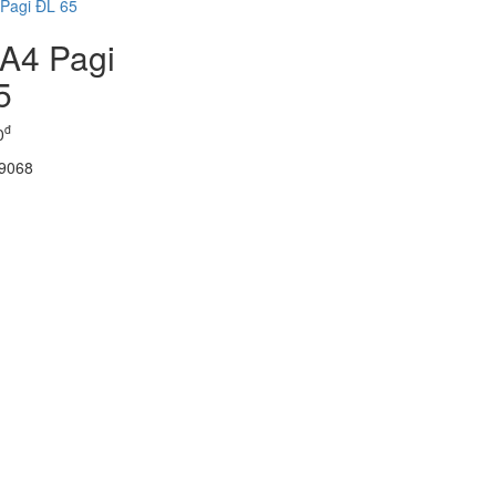
 A4 Pagi
5
đ
0
 9068