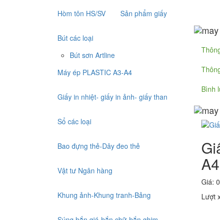
Hòm tôn HS/SV
Sản phẩm giấy
Bút các loại
Thông
Bút sơn Artline
Thông
Máy ép PLASTIC A3-A4
Bình 
Giấy in nhiệt- giấy in ảnh- giấy than
Sổ các loại
Gi
Bao đựng thẻ-Dây đeo thẻ
A4
Vật tư Ngân hàng
Giá: 0
Khung ảnh-Khung tranh-Bảng
Lượt 
Súng bắn giá-bắn chữ-bắn ghim