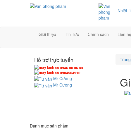
Nhiệt t
Giới thiệu
Tin Tức
Chính sách
Liên h
Hỗ trợ trực tuyến
Trang
0946.08.06.83
0904564910
Gi
Mr Cương
Mr Cương
Danh mục sản phẩm