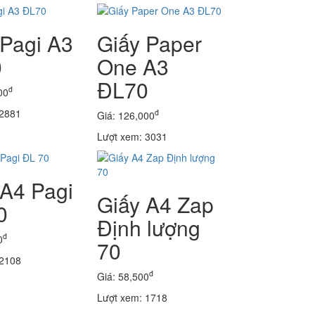
 Pagi A3
Giấy Paper
0
One A3
ĐL70
đ
00
 2881
đ
Giá: 126,000
Lượt xem: 3031
 A4 Pagi
Giấy A4 Zap
0
Định lượng
đ
0
70
 2108
đ
Giá: 58,500
Lượt xem: 1718