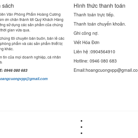
 sách
Hình thức thanh toán
 tiên Văn Phòng Phẩm Hoàng Cương
Thanh toán trực tiếp.
cám ơn chân thành tới Quý Khách Hàng
Thanh toán chuyển khoản.
tưởng sử dụng các sản phẩm của chúng
g thời gian vừa qua.
Ghi công nợ.
chúng tôi chuyên bán buôn, bán lẻ các
Viết Hóa Đơn
 phòng phẩm và các sản phẩm thiết bị
ng khác.
Liên hệ :0904564910
m tin của mọi doanh nghiệp, cá nhân
Hotline: 0946 080 683
nh
Email:hoangcuongvpp@gmail.c
: 0946 080 683
hoangcuongvpp@gmail.com