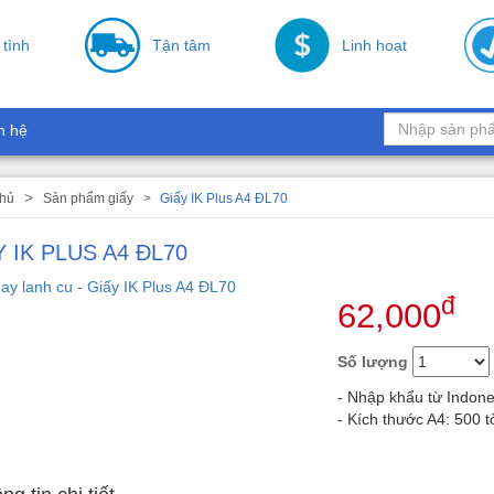
 tình
Tận tâm
Linh hoạt
n hệ
chủ
Sản phẩm giấy
Giấy IK Plus A4 ĐL70
Y IK PLUS A4 ĐL70
đ
62,000
Số lượng
- Nhập khẩu từ Indone
- Kích thước A4: 500 