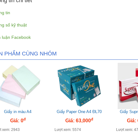
ng tin chi tiết
g tin
g số kỹ thuật
h luận Facebook
N PHẨM CÙNG NHÓM
Giấy in màu A4
Giấy Paper One A4 ĐL70
Giấy Sup
đ
đ
Giá: 0
Giá: 63,000
Giá:
t xem: 2943
Lượt xem: 5574
Lượt xem: 4