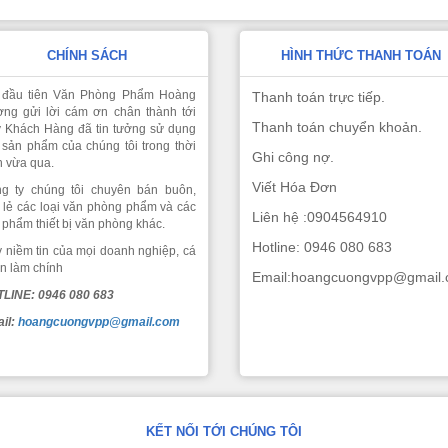
CHÍNH SÁCH
HÌNH THỨC THANH TOÁN
 đầu tiên Văn Phòng Phẩm Hoàng
Thanh toán trực tiếp.
ng gửi lời cám ơn chân thành tới
Thanh toán chuyển khoản.
 Khách Hàng đã tin tưởng sử dụng
 sản phẩm của chúng tôi trong thời
Ghi công nợ.
n vừa qua.
Viết Hóa Đơn
g ty chúng tôi chuyên bán buôn,
 lẻ các loại văn phòng phẩm và các
Liên hệ :0904564910
 phẩm thiết bị văn phòng khác.
Hotline: 0946 080 683
 niềm tin của mọi doanh nghiệp, cá
n làm chính
Email:hoangcuongvpp@gmail
LINE: 0946 080 683
il:
hoangcuongvpp@gmail.com
KẾT NỐI TỚI CHÚNG TÔI