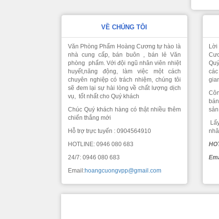
VỀ CHÚNG TÔI
Văn Phòng Phẩm Hoàng Cương tự hào là
Lời
nhà cung cấp, bán buôn , bán lẻ Văn
Cươ
phòng phẩm. Với đội ngũ nhân viên nhiệt
Quý
huyết,năng động, làm việc một cách
các
chuyên nghiệp có trách nhiệm, chúng tôi
gia
sẽ đem lại sự hài lòng về chất lượng dịch
Côn
vụ, tốt nhất cho Quý khách
bán
Chúc Quý khách hàng có thật nhiều thêm
sản
chiến thắng mới
Lấy
Hỗ trợ trực tuyến : 0904564910
nhâ
HOTLINE: 0946 080 683
HOT
24/7: 0946 080 683
Ema
Email:
hoangcuongvpp@gmail.com