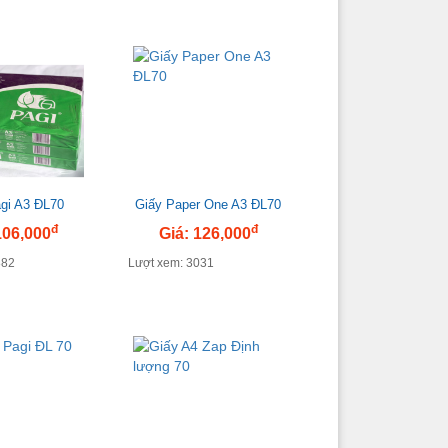
gi A3 ĐL70
Giấy Paper One A3 ĐL70
đ
đ
106,000
Giá: 126,000
882
Lượt xem: 3031