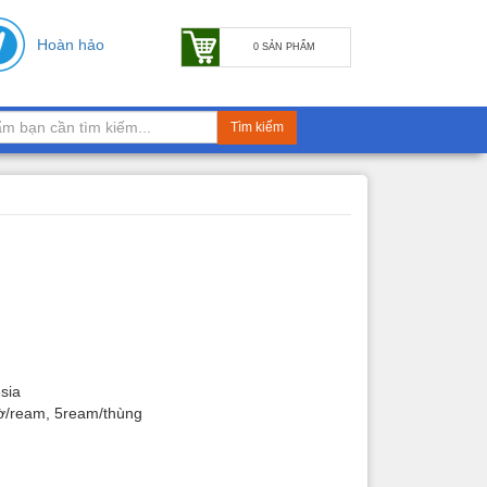
Hoàn hảo
0 SẢN PHẨM
Tìm kiếm
sia
tờ/ream, 5ream/thùng