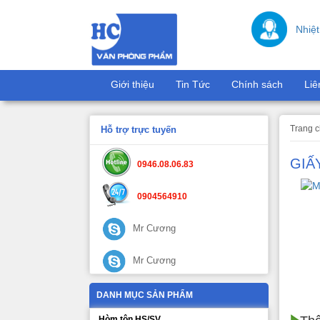
Nhiệt
Giới thiệu
Tin Tức
Chính sách
Liê
Trang 
Hỗ trợ trực tuyến
GIẤ
0946.08.06.83
0904564910
Mr Cương
Mr Cương
DANH MỤC SẢN PHẨM
Hòm tôn HS/SV