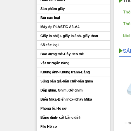
Thô
Sản phẩm giấy
Thôn
Bút các loại
Thôn
Máy ép PLASTIC A3-A4
Bìn
Giấy in nhiệt- giấy in ảnh- giấy than
Sổ các loại
SẢ
Bao đựng thẻ-Dây đeo thẻ
Vật tư Ngân hàng
Khung ảnh-Khung tranh-Bảng
Súng bắn giá-bắn chữ-bắn ghim
Dập ghim, Ghim, Gỡ ghim
Biển Mika-Biển Inox-Khay Mika
Phong bì, Hồ sơ
Băng dính- cắt băng dính
Lượ
File Hồ sơ