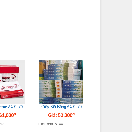
reme A4 ĐL70
Giấy Bãi Bằng A4 ĐL70
đ
đ
 61,000
Giá: 53,000
793
Lượt xem: 5144