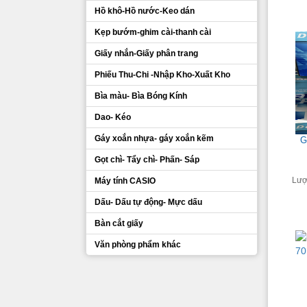
Hồ khô-Hồ nước-Keo dán
Kẹp bướm-ghim cài-thanh cài
Giấy nhắn-Giấy phân trang
Phiếu Thu-Chi -Nhập Kho-Xuất Kho
Bìa màu- Bìa Bóng Kính
Dao- Kéo
Gáy xoắn nhựa- gáy xoắn kẽm
G
Gọt chì- Tẩy chì- Phấn- Sáp
Lượ
Máy tính CASIO
Dấu- Dấu tự động- Mực dấu
Bàn cắt giấy
Văn phòng phẩm khác