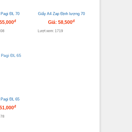
 Pagi ĐL 70
Giấy A4 Zap Định lượng 70
đ
đ
 55,000
Giá: 58,500
108
Lượt xem: 1719
 Pagi ĐL 65
đ
 51,000
078