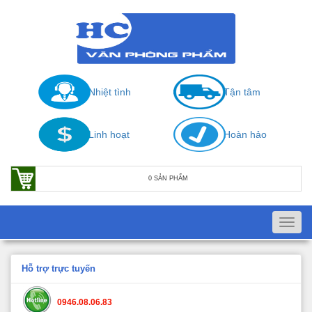
Nhiệt tình
Tận tâm
Linh hoạt
Hoàn hảo
0 SẢN PHẨM
Toggl
navig
Hỗ trợ trực tuyến
0946.08.06.83