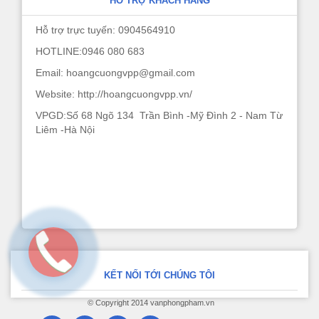
HỖ TRỢ KHÁCH HÀNG
Hỗ trợ trực tuyến: 0904564910
HOTLINE:0946 080 683
Email: hoangcuongvpp@gmail.com
Website: http://hoangcuongvpp.vn/
VPGD:Số 68 Ngõ 134 Trần Bình -Mỹ Đình 2 - Nam Từ
Liêm -Hà Nội
KẾT NỐI TỚI CHÚNG TÔI
© Copyright 2014 vanphongpham.vn