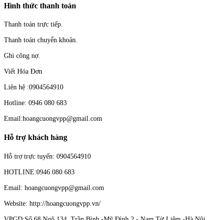
Hình thức thanh toán
Thanh toán trực tiếp.
Thanh toán chuyển khoản.
Ghi công nợ.
Viết Hóa Đơn
Liên hệ :0904564910
Hotline: 0946 080 683
Email:hoangcuongvpp@gmail.com
Hỗ trợ khách hàng
Hỗ trợ trực tuyến: 0904564910
HOTLINE:0946 080 683
Email: hoangcuongvpp@gmail.com
Website: http://hoangcuongvpp.vn/
VPGD:Số 68 Ngõ 134 Trần Bình -Mỹ Đình 2 - Nam Từ Liêm -Hà Nội