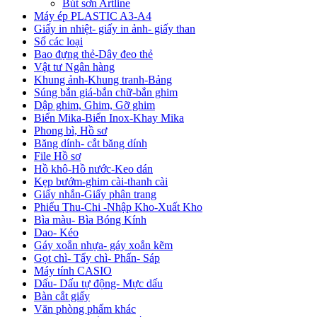
Bút sơn Artline
Máy ép PLASTIC A3-A4
Giấy in nhiệt- giấy in ảnh- giấy than
Sổ các loại
Bao đựng thẻ-Dây đeo thẻ
Vật tư Ngân hàng
Khung ảnh-Khung tranh-Bảng
Súng bắn giá-bắn chữ-bắn ghim
Dập ghim, Ghim, Gỡ ghim
Biển Mika-Biển Inox-Khay Mika
Phong bì, Hồ sơ
Băng dính- cắt băng dính
File Hồ sơ
Hồ khô-Hồ nước-Keo dán
Kẹp bướm-ghim cài-thanh cài
Giấy nhắn-Giấy phân trang
Phiếu Thu-Chi -Nhập Kho-Xuất Kho
Bìa màu- Bìa Bóng Kính
Dao- Kéo
Gáy xoắn nhựa- gáy xoắn kẽm
Gọt chì- Tẩy chì- Phấn- Sáp
Máy tính CASIO
Dấu- Dấu tự động- Mực dấu
Bàn cắt giấy
Văn phòng phẩm khác