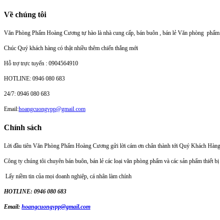
Về chúng tôi
Văn Phòng Phẩm Hoàng Cương tự hào là nhà cung cấp, bán buôn , bán lẻ Văn phòng phẩm. Với
Chúc Quý khách hàng có thật nhiều thêm chiến thắng mới
Hỗ trợ trực tuyến : 0904564910
HOTLINE: 0946 080 683
24/7: 0946 080 683
Email:
hoangcuongvpp@gmail.com
Chính sách
Lời đầu tiên Văn Phòng Phẩm Hoàng Cương gửi lời cám ơn chân thành tới Quý Khách Hàng đã
Công ty chúng tôi chuyên bán buôn, bán lẻ các loại văn phòng phẩm và các sản phẩm thiết b
Lấy niềm tin của mọi doanh nghiệp, cá nhân làm chính
HOTLINE: 0946 080 683
Email:
hoangcuongvpp@gmail.com