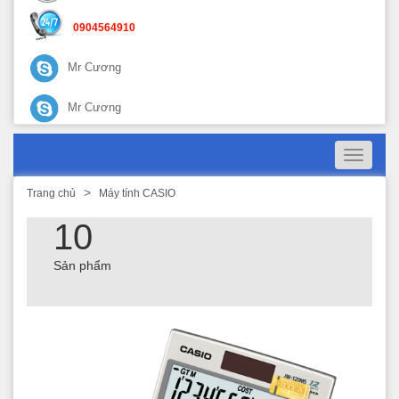
0904564910
Mr Cương
Mr Cương
Toggle
navigati
Trang chủ
Máy tính CASIO
10
Sản phẩm