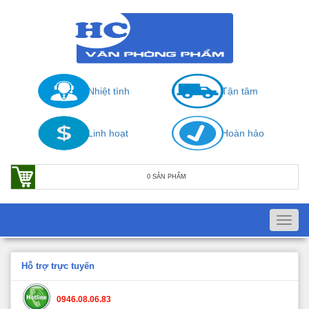
Nhiệt tình
Tận tâm
Linh hoạt
Hoàn hảo
0 SẢN PHẨM
Toggl
navig
Hỗ trợ trực tuyến
0946.08.06.83