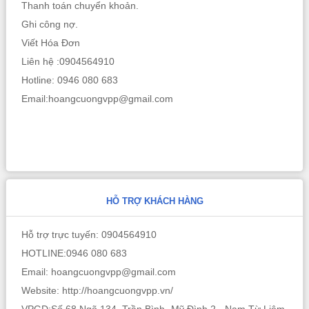
Thanh toán chuyển khoản.
Ghi công nợ.
Viết Hóa Đơn
Liên hệ :0904564910
Hotline: 0946 080 683
Email:hoangcuongvpp@gmail.com
HỖ TRỢ KHÁCH HÀNG
Hỗ trợ trực tuyến: 0904564910
HOTLINE:0946 080 683
Email: hoangcuongvpp@gmail.com
Website: http://hoangcuongvpp.vn/
VPGD:Số 68 Ngõ 134 Trần Bình -Mỹ Đình 2 - Nam Từ Liêm