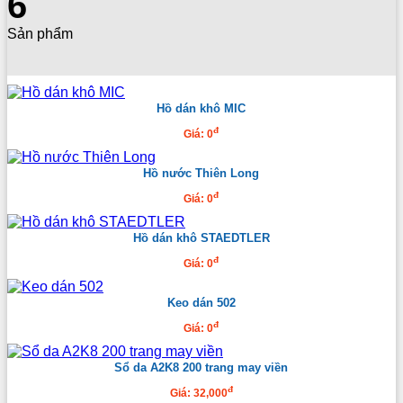
6
Sản phẩm
Hồ dán khô MIC
đ
Giá: 0
Hồ nước Thiên Long
đ
Giá: 0
Hồ dán khô STAEDTLER
đ
Giá: 0
Keo dán 502
đ
Giá: 0
Sổ da A2K8 200 trang may viền
đ
Giá: 32,000