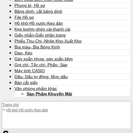
Phong bì, Hồ sơ
Băng dính- cắt băng dính
File Hồ sơ
Hồ khô-Hồ nước-Keo dán
Kẹp bướm-ghim cài-thanh cài
Giấy nhắn-Giấy phân trang
Phiếu Thu-Chi -Nhập Kho-Xuất Kho
Bìa màu- Bìa Bóng Kính
Dao- Kéo
Gáy xoắn nhựa- gáy xoắn kẽm
Gọt chì- Tẩy chì- Phấn- Sáp
Máy tính CASIO
Dấu- Dấu tự động- Mực dấu
Bàn cắt giấy
Văn phòng phẩm khác
Sản Phẩm Khuyến Mãi
Trang chủ
Hồ khô-Hồ nước-Keo dán