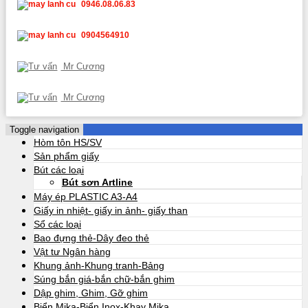
0946.08.06.83
0904564910
Mr Cương
Mr Cương
Toggle navigation
Hòm tôn HS/SV
Sản phẩm giấy
Bút các loại
Bút sơn Artline
Máy ép PLASTIC A3-A4
Giấy in nhiệt- giấy in ảnh- giấy than
Sổ các loại
Bao đựng thẻ-Dây đeo thẻ
Vật tư Ngân hàng
Khung ảnh-Khung tranh-Bảng
Súng bắn giá-bắn chữ-bắn ghim
Dập ghim, Ghim, Gỡ ghim
Biển Mika-Biển Inox-Khay Mika