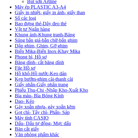
Bút sơn Artline
Máy ép PLASTIC A3-A4
Giấy in nhiệt- giấy in ảnh- giấy than
Sổ các loại
Bao đựng thẻ-Dây đeo thẻ
Vật tư Ngân hàng
Khung ảnh-Khung tranh-Bảng
Súng bắn giá-bắn chữ-bắn ghim
Dập ghim, Ghim, Gỡ ghim
Biển Mika-Biển Inox-Khay Mika
Phong bì, Hồ sơ
Băng dính- cắt băng dính
File Hồ sơ
Hồ khô-Hồ nước-Keo dán
Kẹp bướm-ghim cài-thanh cài
Giấy nhắn-Giấy phân trang
Phiếu Thu-Chi -Nhập Kho-Xuất Kho
Bìa màu- Bìa Bóng Kính
Dao- Kéo
Gáy xoắn nhựa- gáy xoắn kẽm
Gọt chì- Tẩy chì- Phấn- Sáp
Máy tính CASIO
Dấu- Dấu tự động- Mực dấu
Bàn cắt giấy
Văn phòng phẩm khác