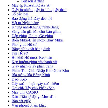
Bút sơn Artline
Máy ép PLASTIC A3-A4
Giấy in nhiệt- giấy in ảnh- giấy than
Sổ các loại
Bao đựng thẻ-Dây đeo thẻ
Vật tư Ngân hàng
Khung ảnh-Khung tranh-Bảng
Súng bắn giá-bắn chữ-bắn ghim
Dập ghim, Ghim, Gỡ ghim
Biển Mika-Biển Inox-Khay Mika
Phong bì, Hồ sơ
Băng dính- cắt băng dính
File Hồ sơ
Hồ khô-Hồ nước-Keo dán
Kẹp bướm-ghim cài-thanh cài
Giấy nhắn-Giấy phân trang
Phiếu Thu-Chi -Nhập Kho-Xuất Kho
Bìa màu- Bìa Bóng Kính
Dao- Kéo
Gáy xoắn nhựa- gáy xoắn kẽm
Gọt chì- Tẩy chì- Phấn- Sáp
Máy tính CASIO
Dấu- Dấu tự động- Mực dấu
Bàn cắt giấy
Văn phòng phẩm khác