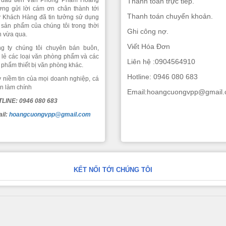
 đầu tiên Văn Phòng Phẩm Hoàng
Thanh toán trực tiếp.
ng gửi lời cám ơn chân thành tới
Thanh toán chuyển khoản.
 Khách Hàng đã tin tưởng sử dụng
 sản phẩm của chúng tôi trong thời
Ghi công nợ.
n vừa qua.
Viết Hóa Đơn
g ty chúng tôi chuyên bán buôn,
 lẻ các loại văn phòng phẩm và các
Liên hệ :0904564910
 phẩm thiết bị văn phòng khác.
Hotline: 0946 080 683
 niềm tin của mọi doanh nghiệp, cá
n làm chính
Email:hoangcuongvpp@gmail
LINE: 0946 080 683
il:
hoangcuongvpp@gmail.com
KẾT NỐI TỚI CHÚNG TÔI