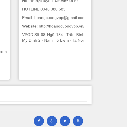
Hỗ trợ trực tuyến: 0904564910
HOTLINE:0946 080 683
Email: hoangcuongvpp@gmail.com
Website: http://hoangcuongvpp.vn/
VPGD:Số 68 Ngõ 134 Trần Bình -
Mỹ Đình 2 - Nam Từ Liêm -Hà Nội
.com