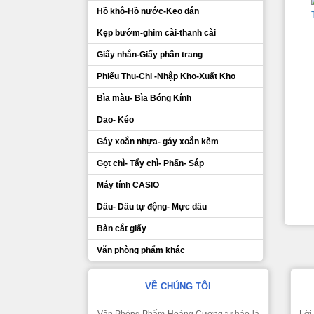
Hồ khô-Hồ nước-Keo dán
Kẹp bướm-ghim cài-thanh cài
Giấy nhắn-Giấy phân trang
Phiếu Thu-Chi -Nhập Kho-Xuất Kho
Bìa màu- Bìa Bóng Kính
Dao- Kéo
Gáy xoắn nhựa- gáy xoắn kẽm
Gọt chì- Tẩy chì- Phấn- Sáp
Máy tính CASIO
Dấu- Dấu tự động- Mực dấu
Bàn cắt giấy
Văn phòng phẩm khác
VỀ CHÚNG TÔI