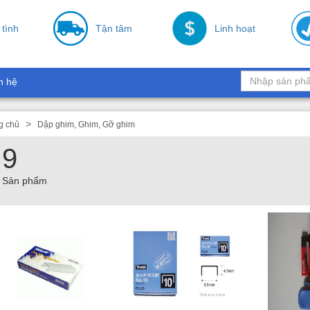
 tình
Tận tâm
Linh hoạt
n hệ
g chủ
Dập ghim, Ghim, Gỡ ghim
9
Sản phẩm