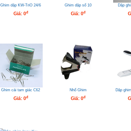
Ghim dập KW-TriO 24/6
Ghim dập số 10
Dập gh
đ
đ
Giá: 0
Giá: 0
G
Ghim cài tam giác C62
Nhổ Ghim
Dập ghim
đ
đ
Giá: 0
Giá: 0
G