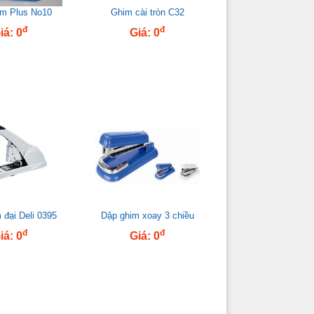
im Plus No10
Ghim cài tròn C32
đ
đ
iá: 0
Giá: 0
 đại Deli 0395
Dập ghim xoay 3 chiều
đ
đ
iá: 0
Giá: 0