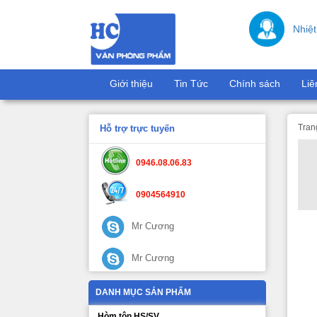
Nhiệt
Giới thiệu
Tin Tức
Chính sách
Liê
Tran
Hỗ trợ trực tuyến
0946.08.06.83
0904564910
Mr Cương
Mr Cương
DANH MỤC SẢN PHẨM
Hòm tôn HS/SV