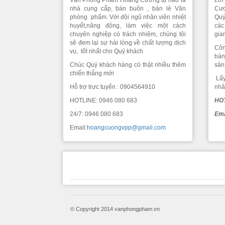
Văn Phòng Phẩm Hoàng Cương tự hào là
Lời
nhà cung cấp, bán buôn , bán lẻ Văn
Cươ
phòng phẩm. Với đội ngũ nhân viên nhiệt
Quý
huyết,năng động, làm việc một cách
các
chuyên nghiệp có trách nhiệm, chúng tôi
gia
sẽ đem lại sự hài lòng về chất lượng dịch
Côn
vụ, tốt nhất cho Quý khách
bán
Chúc Quý khách hàng có thật nhiều thêm
sản
chiến thắng mới
Lấy
Hỗ trợ trực tuyến : 0904564910
nhâ
HOTLINE: 0946 080 683
HOT
24/7: 0946 080 683
Ema
Email:
hoangcuongvpp@gmail.com
© Copyright 2014 vanphongpham.vn