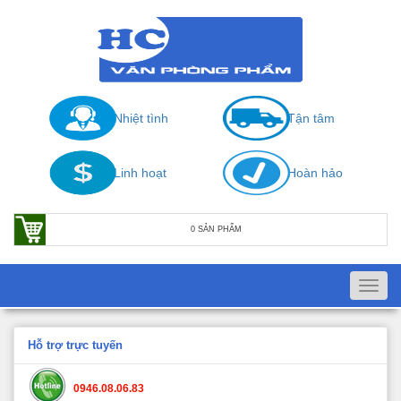
Nhiệt tình
Tận tâm
Linh hoạt
Hoàn hảo
0 SẢN PHẨM
Toggl
navig
Hỗ trợ trực tuyến
0946.08.06.83