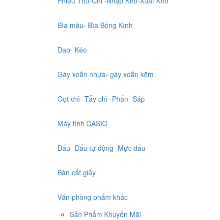
Phiếu Thu-Chi -Nhập Kho-Xuất Kho
Bìa màu- Bìa Bóng Kính
Dao- Kéo
Gáy xoắn nhựa- gáy xoắn kẽm
Gọt chì- Tẩy chì- Phấn- Sáp
Máy tính CASIO
Dấu- Dấu tự động- Mực dấu
Bàn cắt giấy
Văn phòng phẩm khác
Sản Phẩm Khuyến Mãi