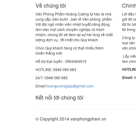
Về chúng tôi
Chính
Văn Phòng Phẩm Hoàng Cương tự hào là nhà
Lời đầu
cung cấp, bán buôn , bán lẻ Văn phòng phẩm.
gửi lời 
Với đội ngũ nhân viên nhiệt huyết,năng động,
đã tin 
làm việc một cách chuyên nghiệp có trách
tôi tron
nhiệm, chúng tôi sẽ đem lại sự hài lòng về chất
Công ty 
lượng dịch vụ, tốt nhất cho Quý khách
loại văn
Chúc Quý khách hàng có thật nhiều thêm
văn phò
chiến thắng mới
Lấy niề
Hỗ trợ trực tuyến : 0904564910
làm chí
HOTLINE: 0946 080 683
HOTLINE
24/7: 0946 080 683
Email:
Email:
hoangcuongvpp@gmail.com
Kết nối tới chúng tôi
© Copyright 2014 vanphongpham.vn