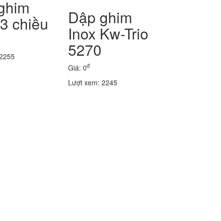
ghim
Dập ghim
3 chiều
Inox Kw-Trio
5270
 2255
đ
Giá: 0
Lượt xem: 2245