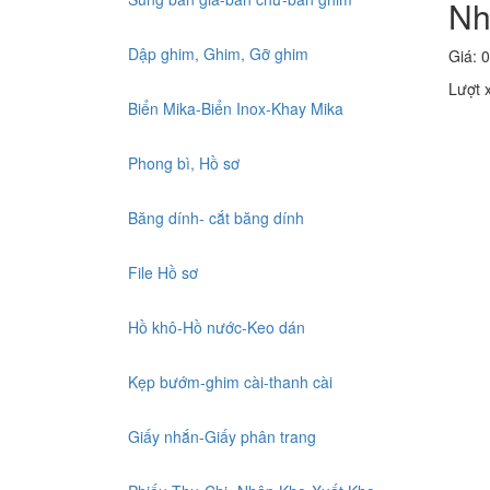
Nh
Dập ghim, Ghim, Gỡ ghim
Giá: 0
Lượt 
Biển Mika-Biển Inox-Khay Mika
Phong bì, Hồ sơ
Băng dính- cắt băng dính
File Hồ sơ
Hồ khô-Hồ nước-Keo dán
Kẹp bướm-ghim cài-thanh cài
Giấy nhắn-Giấy phân trang