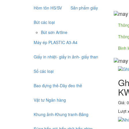
Hòm tôn HS/SV
Sản phẩm giấy
Bút các loại
Thông
Bút sơn Artline
Thông
Máy ép PLASTIC A3-A4
Bình 
Giấy in nhiệt- giấy in ảnh- giấy than
Sổ các loại
Gh
Bao đựng thẻ-Dây đeo thẻ
KW
Vật tư Ngân hàng
Giá: 0
Lượt 
Khung ảnh-Khung tranh-Bảng
Súng bắn giá-bắn chữ-bắn ghim