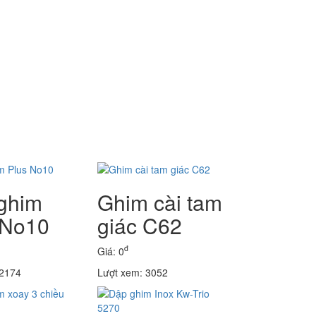
ghim
Ghim cài tam
 No10
giác C62
đ
Giá: 0
 2174
Lượt xem: 3052