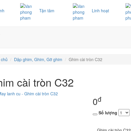
ình
Tận tâm
Linh hoạt
ệ
 chủ
Dập ghim, Ghim, Gỡ ghim
Ghim cài tròn C32
im cài tròn C32
đ
0
Số lượng
Ghim cài tròn C32