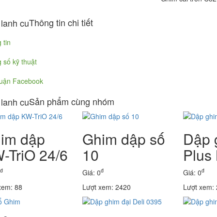
Thông tin chi tiết
 tin
 số kỹ thuật
luận Facebook
Sản phẩm cùng nhóm
im dập
Ghim dập số
Dập 
-TriO 24/6
10
Plus
đ
đ
đ
Giá: 0
Giá: 0
xem: 88
Lượt xem: 2420
Lượt xem: