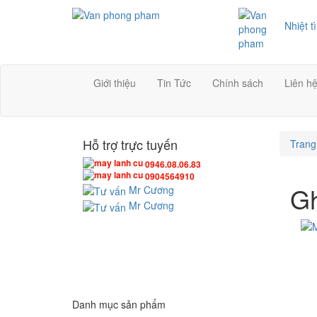
Nhiệt t
Giới thiệu
Tin Tức
Chính sách
Liên h
Hỗ trợ trực tuyến
Trang
0946.08.06.83
0904564910
Gh
Mr Cương
Mr Cương
Danh mục sản phẩm