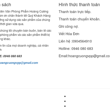
 sách
Hình thức thanh toán
 tiên Văn Phòng Phẩm Hoàng Cương
Thanh toán trực tiếp.
cám ơn chân thành tới Quý Khách Hàng
Thanh toán chuyển khoản.
tưởng sử dụng các sản phẩm của chúng
g thời gian vừa qua.
Ghi công nợ.
chúng tôi chuyên bán buôn, bán lẻ các
Viết Hóa Đơn
 phòng phẩm và các sản phẩm thiết bị
ng khác.
Liên hệ :0904564910
m tin của mọi doanh nghiệp, cá nhân
Hotline: 0946 080 683
nh
Email:hoangcuongvpp@gmail.c
: 0946 080 683
hoangcuongvpp@gmail.com