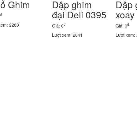
ổ Ghim
Dập ghim
Dập 
đại Deli 0395
xoay 
đ
xem: 2283
đ
đ
Giá: 0
Giá: 0
Lượt xem: 2841
Lượt xem: