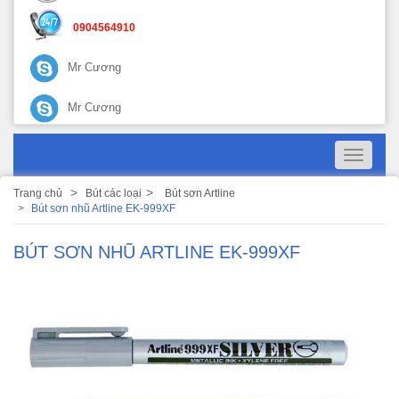
0904564910
Mr Cương
Mr Cương
Toggle
navigati
Trang chủ
Bút các loại
Bút sơn Artline
Bút sơn nhũ Artline EK-999XF
BÚT SƠN NHŨ ARTLINE EK-999XF