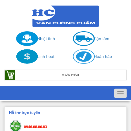
Nhiệt tình
Tận tâm
Linh hoạt
Hoàn hảo
0 SẢN PHẨM
Toggl
navig
Hỗ trợ trực tuyến
0946.08.06.83