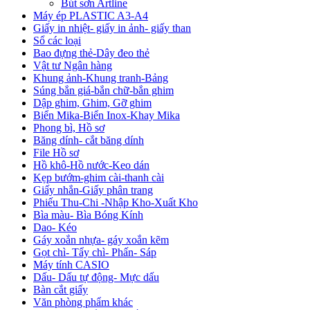
Bút sơn Artline
Máy ép PLASTIC A3-A4
Giấy in nhiệt- giấy in ảnh- giấy than
Sổ các loại
Bao đựng thẻ-Dây đeo thẻ
Vật tư Ngân hàng
Khung ảnh-Khung tranh-Bảng
Súng bắn giá-bắn chữ-bắn ghim
Dập ghim, Ghim, Gỡ ghim
Biển Mika-Biển Inox-Khay Mika
Phong bì, Hồ sơ
Băng dính- cắt băng dính
File Hồ sơ
Hồ khô-Hồ nước-Keo dán
Kẹp bướm-ghim cài-thanh cài
Giấy nhắn-Giấy phân trang
Phiếu Thu-Chi -Nhập Kho-Xuất Kho
Bìa màu- Bìa Bóng Kính
Dao- Kéo
Gáy xoắn nhựa- gáy xoắn kẽm
Gọt chì- Tẩy chì- Phấn- Sáp
Máy tính CASIO
Dấu- Dấu tự động- Mực dấu
Bàn cắt giấy
Văn phòng phẩm khác