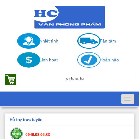
Nhiệt tình
Tận tâm
Linh hoạt
Hoàn hảo
0 SẢN PHẨM
Toggl
navig
Hỗ trợ trực tuyến
0946.08.06.83