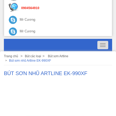
0904564910
Mr Cương
Mr Cương
Toggle
navigati
Trang chủ
Bút các loại
Bút sơn Artline
Bút sơn nhũ Artline EK-990XF
BÚT SƠN NHŨ ARTLINE EK-990XF