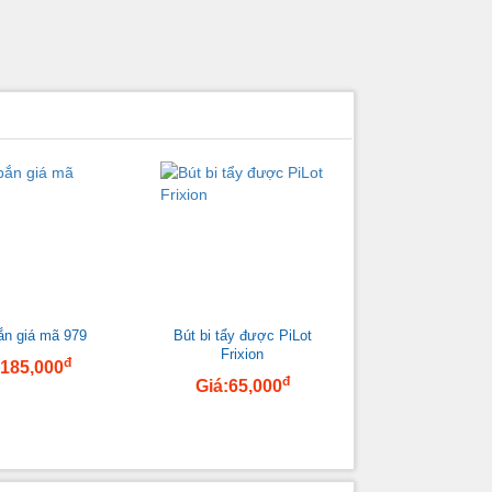
ắn giá mã 979
Bút bi tẩy được PiLot
Frixion
đ
:185,000
đ
Giá:65,000