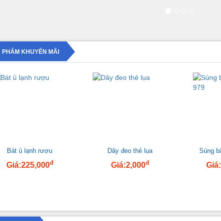
 PHẨM KHUYẾN MÃI
Bát ủ lạnh rượu
Dây đeo thẻ lụa
Súng b
đ
đ
Giá:225,000
Giá:2,000
Giá