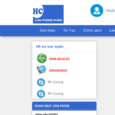
Nhiệt
Giới thiệu
Tin Tức
Chính sách
Liê
Hỗ trợ trực tuyến
0946.08.06.83
0904564910
Mr Cương
Mr Cương
DANH MỤC SẢN PHẨM
Hòm tôn HS/SV