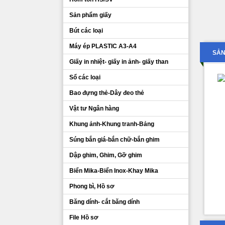
Sản phẩm giấy
Bút các loại
Máy ép PLASTIC A3-A4
SẢN
Giấy in nhiệt- giấy in ảnh- giấy than
Sổ các loại
Bao đựng thẻ-Dây đeo thẻ
Vật tư Ngân hàng
Khung ảnh-Khung tranh-Bảng
Súng bắn giá-bắn chữ-bắn ghim
Dập ghim, Ghim, Gỡ ghim
Biển Mika-Biển Inox-Khay Mika
Phong bì, Hồ sơ
Băng dính- cắt băng dính
File Hồ sơ