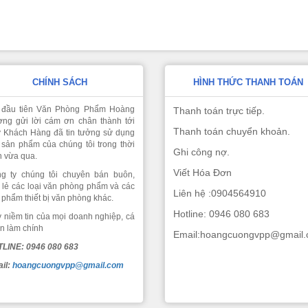
CHÍNH SÁCH
HÌNH THỨC THANH TOÁN
 đầu tiên Văn Phòng Phẩm Hoàng
Thanh toán trực tiếp.
ng gửi lời cám ơn chân thành tới
Thanh toán chuyển khoản.
 Khách Hàng đã tin tưởng sử dụng
 sản phẩm của chúng tôi trong thời
Ghi công nợ.
n vừa qua.
Viết Hóa Đơn
g ty chúng tôi chuyên bán buôn,
 lẻ các loại văn phòng phẩm và các
Liên hệ :0904564910
 phẩm thiết bị văn phòng khác.
Hotline: 0946 080 683
 niềm tin của mọi doanh nghiệp, cá
n làm chính
Email:hoangcuongvpp@gmail
LINE: 0946 080 683
il:
hoangcuongvpp@gmail.com