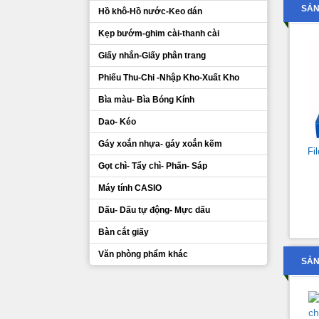
SẢN
Hồ khô-Hồ nước-Keo dán
Kẹp bướm-ghim cài-thanh cài
Giấy nhắn-Giấy phân trang
Phiếu Thu-Chi -Nhập Kho-Xuất Kho
Bìa màu- Bìa Bóng Kính
Dao- Kéo
Gáy xoắn nhựa- gáy xoắn kẽm
Fi
Gọt chì- Tẩy chì- Phấn- Sáp
Máy tính CASIO
Dấu- Dấu tự động- Mực dấu
Bàn cắt giấy
Văn phòng phẩm khác
SẢN