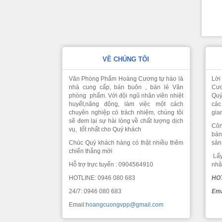
VỀ CHÚNG TÔI
Văn Phòng Phẩm Hoàng Cương tự hào là
Lời
nhà cung cấp, bán buôn , bán lẻ Văn
Cươ
phòng phẩm. Với đội ngũ nhân viên nhiệt
Quý
huyết,năng động, làm việc một cách
các
chuyên nghiệp có trách nhiệm, chúng tôi
gia
sẽ đem lại sự hài lòng về chất lượng dịch
Côn
vụ, tốt nhất cho Quý khách
bán
Chúc Quý khách hàng có thật nhiều thêm
sản
chiến thắng mới
Lấy
Hỗ trợ trực tuyến : 0904564910
nhâ
HOTLINE: 0946 080 683
HOT
24/7: 0946 080 683
Ema
Email:
hoangcuongvpp@gmail.com