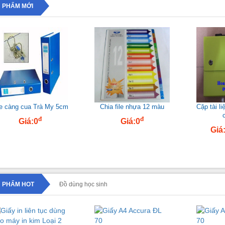
 PHẨM MỚI
le càng cua Trà My 5cm
Chia file nhựa 12 màu
Cặp tài l
đ
đ
Giá:0
Giá:0
Giá
 PHẨM HOT
Đồ dùng học sinh