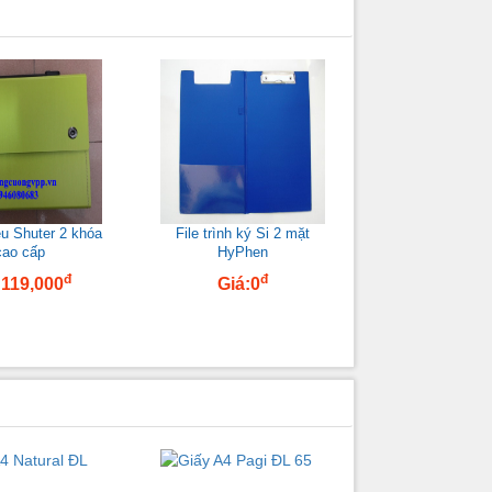
iệu Shuter 2 khóa
File trình ký Si 2 mặt
cao cấp
HyPhen
đ
đ
:119,000
Giá:0