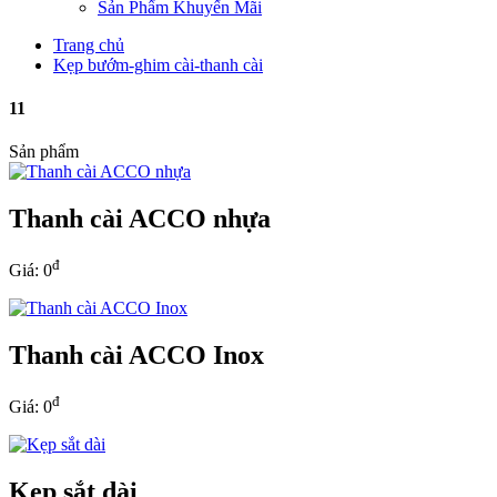
Sản Phẩm Khuyến Mãi
Trang chủ
Kẹp bướm-ghim cài-thanh cài
11
Sản phẩm
Thanh cài ACCO nhựa
đ
Giá: 0
Thanh cài ACCO Inox
đ
Giá: 0
Kẹp sắt dài