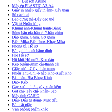
Bút sơn Artline
Máy ép PLASTIC A3-A4
Giấy in nhiệt- giấy in ảnh- giấy than
Sổ các loại
Bao đựng thẻ-Dây đeo thẻ
Vật tư Ngân hàng
Khung ảnh-Khung tranh-Bảng
Súng bắn giá-bắn chữ-bắn ghim
Dập ghim, Ghim, Gỡ ghim
Biển Mika-Biển Inox-Khay Mika
Phong bì, Hồ sơ
Băng dính- cắt băng dính
File Hồ sơ
Hồ khô-Hồ nước-Keo dán
Kẹp bướm-ghim cài-thanh cài
Giấy nhắn-Giấy phân trang
Phiếu Thu-Chi -Nhập Kho-Xuất Kho
Bìa màu- Bìa Bóng Kính
Dao- Kéo
Gáy xoắn nhựa- gáy xoắn kẽm
Gọt chì- Tẩy chì- Phấn- Sáp
Máy tính CASIO
Dấu- Dấu tự động- Mực dấu
Bàn cắt giấy
Văn phòng phẩm khác