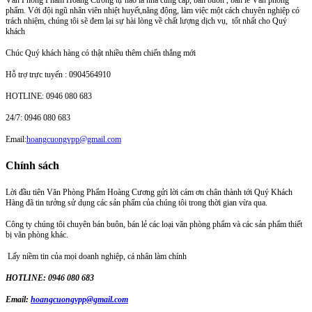
Văn Phòng Phẩm Hoàng Cương tự hào là nhà cung cấp, bán buôn , bán lẻ Văn phòng
phẩm. Với đội ngũ nhân viên nhiệt huyết,năng động, làm việc một cách chuyên nghiệp có
trách nhiệm, chúng tôi sẽ đem lại sự hài lòng về chất lượng dịch vụ, tốt nhất cho Quý
khách
Chúc Quý khách hàng có thật nhiều thêm chiến thắng mới
Hỗ trợ trực tuyến : 0904564910
HOTLINE: 0946 080 683
24/7: 0946 080 683
Email:
hoangcuongvpp@gmail.com
Chính sách
Lời đầu tiên Văn Phòng Phẩm Hoàng Cương gửi lời cám ơn chân thành tới Quý Khách
Hàng đã tin tưởng sử dụng các sản phẩm của chúng tôi trong thời gian vừa qua.
Công ty chúng tôi chuyên bán buôn, bán lẻ các loại văn phòng phẩm và các sản phẩm thiết
bị văn phòng khác.
Lấy niềm tin của mọi doanh nghiệp, cá nhân làm chính
HOTLINE: 0946 080 683
Email:
hoangcuongvpp@gmail.com