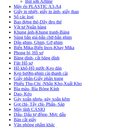
Bút sơn Artline
Máy ép PLASTIC A3-A4
Giấy in nhiệt- giấy in ảnh- giấy than
Sổ các loại
Bao đựng thẻ-Dây đeo thẻ
Vật tư Ngân hàng
Khung ảnh-Khung tranh-Bảng
Súng bắn giá-bắn chữ-bắn ghim
Dập ghim, Ghim, Gỡ ghim
Biển Mika-Biển Inox-Khay Mika
Phong bì, Hồ sơ
Băng dính- cắt băng dính
File Hồ sơ
Hồ khô-Hồ nước-Keo dán
Kẹp bướm-ghim cài-thanh cài
Giấy nhắn-Giấy phân trang
Phiếu Thu-Chi -Nhập Kho-Xuất Kho
Bìa màu- Bìa Bóng Kính
Dao- Kéo
Gáy xoắn nhựa- gáy xoắn kẽm
Gọt chì- Tẩy chì- Phấn- Sáp
Máy tính CASIO
Dấu- Dấu tự động- Mực dấu
Bàn cắt giấy
Văn phòng phẩm khác