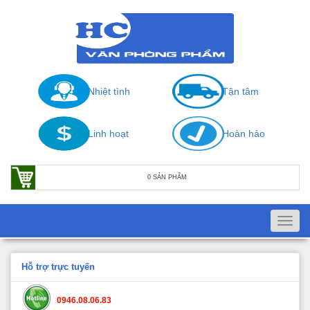
Nhiệt tình
Tận tâm
Linh hoạt
Hoàn hảo
0 SẢN PHẨM
Toggl
navig
Hỗ trợ trực tuyến
0946.08.06.83