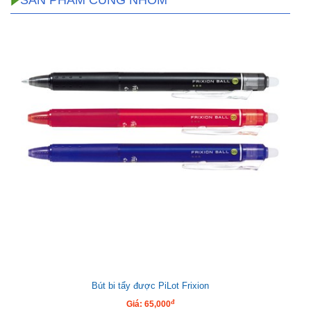
SẢN PHẨM CÙNG NHÓM
Bút bi tẩy được PiLot Frixion
đ
Giá: 65,000