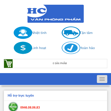
Nhiệt tình
Tận tâm
Linh hoạt
Hoàn hảo
0 SẢN PHẨM
Toggl
navig
Hỗ trợ trực tuyến
0946.08.06.83