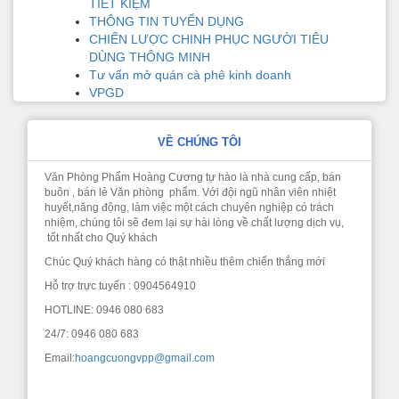
TIẾT KIỆM
THÔNG TIN TUYỂN DỤNG
CHIẾN LƯỢC CHINH PHỤC NGƯỜI TIÊU
DÙNG THÔNG MINH
Tư vấn mở quán cà phê kinh doanh
VPGD
VỀ CHÚNG TÔI
Văn Phòng Phẩm Hoàng Cương tự hào là nhà cung cấp, bán
buôn , bán lẻ Văn phòng phẩm. Với đội ngũ nhân viên nhiệt
huyết,năng động, làm việc một cách chuyên nghiệp có trách
nhiệm, chúng tôi sẽ đem lại sự hài lòng về chất lượng dịch vụ,
tốt nhất cho Quý khách
Chúc Quý khách hàng có thật nhiều thêm chiến thắng mới
Hỗ trợ trực tuyến : 0904564910
HOTLINE: 0946 080 683
24/7: 0946 080 683
Email:
hoangcuongvpp@gmail.com