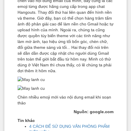
chèn vào nội dung email của mình, đây cũng là các
emoji từng được hãng cung cấp trong app chat
Hangouts. Thay đổi thứ hai liên quan đến hình nền
và theme. Giờ đây, bạn có thể chọn hàng trăm tấm
ảnh độ phân giải cao để làm nền cho Gmail hoặc tự
upload hình của mình. Ngoài ra, chúng ta cũng
được quyền tùy biến theme với các tính năng như
làm mờ ảnh, tạo hiệu ứng tối bốn góc, chèn chữ,
đổi giữa theme sáng và tối... Hai thay đổi nói trên
sẽ dần dần được cập nhật cho người dùng Gmail
trên toàn thế giới bắt đầu từ hôm nay. Mình có thử
dùng ở Việt Nam thì chưa thấy, có lẽ chúng ta phải
đợi thêm ít hôm nữa.
Chèn nhiều emoji mới vào nội dung email khi soạn
thảo​
Nguồn: google.com
Tin khác
4 CÁCH ĐỂ SỬ DỤNG VĂN PHÒNG PHẨM