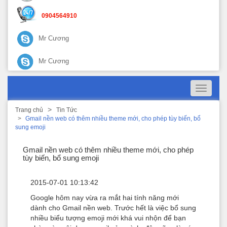
0904564910
Mr Cương
Mr Cương
Toggle
navigati
Trang chủ
Tin Tức
Gmail nền web có thêm nhiều theme mới, cho phép tùy biến, bổ
sung emoji
Gmail nền web có thêm nhiều theme mới, cho phép
tùy biến, bổ sung emoji
2015-07-01 10:13:42
Google hôm nay vừa ra mắt hai tính năng mới
dành cho Gmail nền web. Trước hết là việc bổ sung
nhiều biểu tượng emoji mới khá vui nhộn để bạn