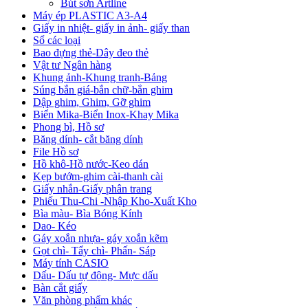
Bút sơn Artline
Máy ép PLASTIC A3-A4
Giấy in nhiệt- giấy in ảnh- giấy than
Sổ các loại
Bao đựng thẻ-Dây đeo thẻ
Vật tư Ngân hàng
Khung ảnh-Khung tranh-Bảng
Súng bắn giá-bắn chữ-bắn ghim
Dập ghim, Ghim, Gỡ ghim
Biển Mika-Biển Inox-Khay Mika
Phong bì, Hồ sơ
Băng dính- cắt băng dính
File Hồ sơ
Hồ khô-Hồ nước-Keo dán
Kẹp bướm-ghim cài-thanh cài
Giấy nhắn-Giấy phân trang
Phiếu Thu-Chi -Nhập Kho-Xuất Kho
Bìa màu- Bìa Bóng Kính
Dao- Kéo
Gáy xoắn nhựa- gáy xoắn kẽm
Gọt chì- Tẩy chì- Phấn- Sáp
Máy tính CASIO
Dấu- Dấu tự động- Mực dấu
Bàn cắt giấy
Văn phòng phẩm khác