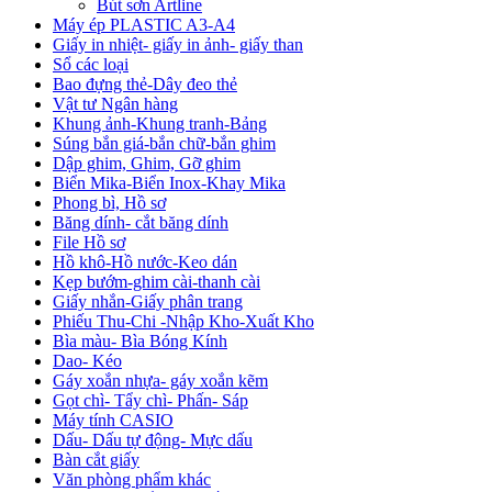
Bút sơn Artline
Máy ép PLASTIC A3-A4
Giấy in nhiệt- giấy in ảnh- giấy than
Sổ các loại
Bao đựng thẻ-Dây đeo thẻ
Vật tư Ngân hàng
Khung ảnh-Khung tranh-Bảng
Súng bắn giá-bắn chữ-bắn ghim
Dập ghim, Ghim, Gỡ ghim
Biển Mika-Biển Inox-Khay Mika
Phong bì, Hồ sơ
Băng dính- cắt băng dính
File Hồ sơ
Hồ khô-Hồ nước-Keo dán
Kẹp bướm-ghim cài-thanh cài
Giấy nhắn-Giấy phân trang
Phiếu Thu-Chi -Nhập Kho-Xuất Kho
Bìa màu- Bìa Bóng Kính
Dao- Kéo
Gáy xoắn nhựa- gáy xoắn kẽm
Gọt chì- Tẩy chì- Phấn- Sáp
Máy tính CASIO
Dấu- Dấu tự động- Mực dấu
Bàn cắt giấy
Văn phòng phẩm khác