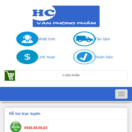
Nhiệt tình
Tận tâm
Linh hoạt
Hoàn hảo
0 SẢN PHẨM
Toggl
navig
Hỗ trợ trực tuyến
0946.08.06.83