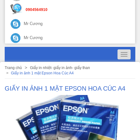
0904564910
Mr Cương
Mr Cương
Toggle
navigati
Trang chủ
Giấy in nhiệt- giấy in ảnh- giấy than
Giấy in ảnh 1 mặt Epson Hoa Cúc A4
GIẤY IN ẢNH 1 MẶT EPSON HOA CÚC A4