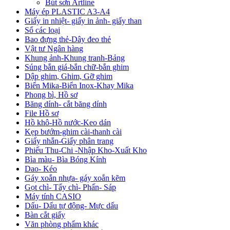
Bút sơn Artline
Máy ép PLASTIC A3-A4
Giấy in nhiệt- giấy in ảnh- giấy than
Sổ các loại
Bao đựng thẻ-Dây đeo thẻ
Vật tư Ngân hàng
Khung ảnh-Khung tranh-Bảng
Súng bắn giá-bắn chữ-bắn ghim
Dập ghim, Ghim, Gỡ ghim
Biển Mika-Biển Inox-Khay Mika
Phong bì, Hồ sơ
Băng dính- cắt băng dính
File Hồ sơ
Hồ khô-Hồ nước-Keo dán
Kẹp bướm-ghim cài-thanh cài
Giấy nhắn-Giấy phân trang
Phiếu Thu-Chi -Nhập Kho-Xuất Kho
Bìa màu- Bìa Bóng Kính
Dao- Kéo
Gáy xoắn nhựa- gáy xoắn kẽm
Gọt chì- Tẩy chì- Phấn- Sáp
Máy tính CASIO
Dấu- Dấu tự động- Mực dấu
Bàn cắt giấy
Văn phòng phẩm khác