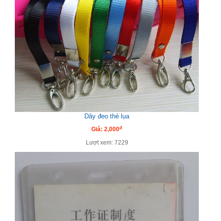
Dây đeo thẻ lụa
đ
Giá: 2,000
Lượt xem: 7229