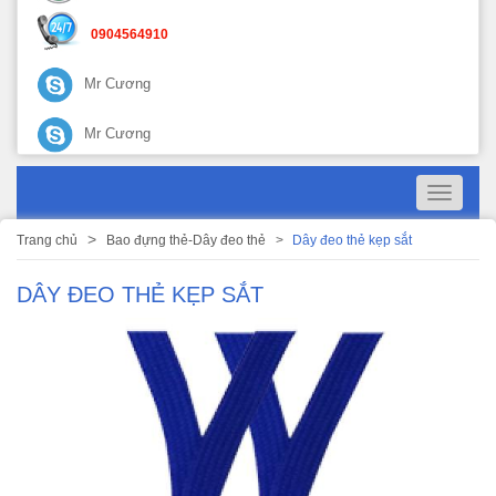
0904564910
Mr Cương
Mr Cương
Toggle
navigati
Trang chủ
Bao đựng thẻ-Dây đeo thẻ
Dây đeo thẻ kẹp sắt
DÂY ĐEO THẺ KẸP SẮT