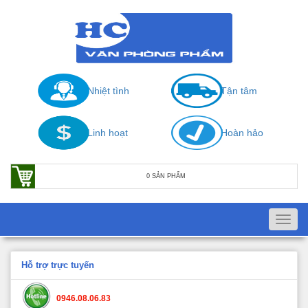
Nhiệt tình
Tận tâm
Linh hoạt
Hoàn hảo
0 SẢN PHẨM
Toggl
navig
Hỗ trợ trực tuyến
0946.08.06.83