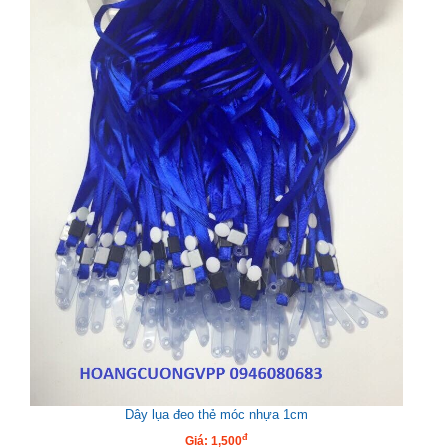
Dây lụa đeo thẻ móc nhựa 1cm
đ
Giá: 1,500