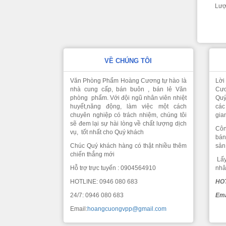
Lượ
VỀ CHÚNG TÔI
Văn Phòng Phẩm Hoàng Cương tự hào là
Lời
nhà cung cấp, bán buôn , bán lẻ Văn
Cươ
phòng phẩm. Với đội ngũ nhân viên nhiệt
Quý
huyết,năng động, làm việc một cách
các
chuyên nghiệp có trách nhiệm, chúng tôi
gia
sẽ đem lại sự hài lòng về chất lượng dịch
Côn
vụ, tốt nhất cho Quý khách
bán
Chúc Quý khách hàng có thật nhiều thêm
sản
chiến thắng mới
Lấy
Hỗ trợ trực tuyến : 0904564910
nhâ
HOTLINE: 0946 080 683
HOT
24/7: 0946 080 683
Ema
Email:
hoangcuongvpp@gmail.com