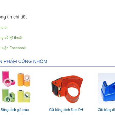
ng tin chi tiết
g tin
g số kỹ thuật
h luận Facebook
N PHẨM CÙNG NHÓM
Băng dính giá màu
Cắt băng dính 5cm DH
Cắt băng dí