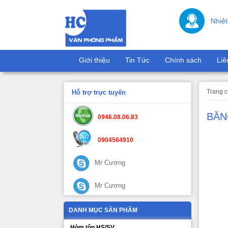
Nhiệt
Giới thiệu
Tin Tức
Chính sách
Liê
Trang 
Hỗ trợ trực tuyến
BĂN
0946.08.06.83
0904564910
Mr Cương
Mr Cương
DANH MỤC SẢN PHẨM
Hòm tôn HS/SV