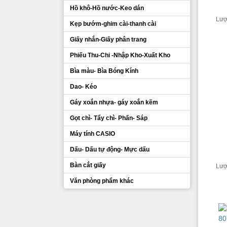
Hồ khô-Hồ nước-Keo dán
Lượ
Kẹp bướm-ghim cài-thanh cài
Giấy nhắn-Giấy phân trang
Phiếu Thu-Chi -Nhập Kho-Xuất Kho
Bìa màu- Bìa Bóng Kính
Dao- Kéo
Gáy xoắn nhựa- gáy xoắn kẽm
Gọt chì- Tẩy chì- Phấn- Sáp
Máy tính CASIO
Dấu- Dấu tự động- Mực dấu
Bàn cắt giấy
Lượ
Văn phòng phẩm khác