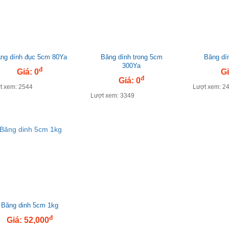
ng dính đục 5cm 80Ya
Băng dính trong 5cm
Băng dí
300Ya
đ
Giá: 0
Gi
đ
Giá: 0
t xem: 2544
Lượt xem: 2
Lượt xem: 3349
Băng dinh 5cm 1kg
đ
Giá: 52,000