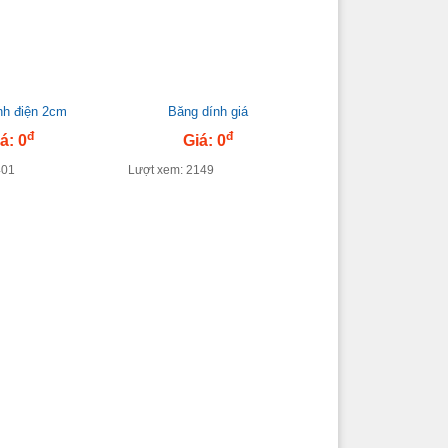
nh điện 2cm
Băng dính giá
đ
đ
á: 0
Giá: 0
401
Lượt xem: 2149