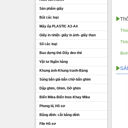
Sản phẩm giấy
Bút các loại
Thô
Máy ép PLASTIC A3-A4
Thôn
Giấy in nhiệt- giấy in ảnh- giấy than
Thôn
Sổ các loại
Bao đựng thẻ-Dây đeo thẻ
Bìn
Vật tư Ngân hàng
SẢ
Khung ảnh-Khung tranh-Bảng
Súng bắn giá-bắn chữ-bắn ghim
Dập ghim, Ghim, Gỡ ghim
Biển Mika-Biển Inox-Khay Mika
Phong bì, Hồ sơ
Băng dính- cắt băng dính
File Hồ sơ