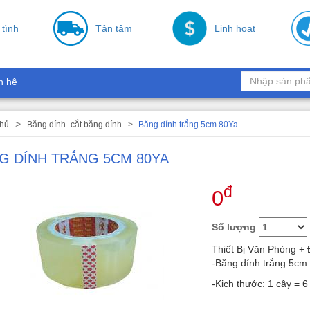
 tình
Tận tâm
Linh hoạt
n hệ
chủ
Băng dính- cắt băng dính
Băng dính trắng 5cm 80Ya
G DÍNH TRẮNG 5CM 80YA
đ
0
Số lượng
Thiết Bị Văn Phòng + 
-Băng dính trắng 5cm
-Kich thước: 1 cây = 