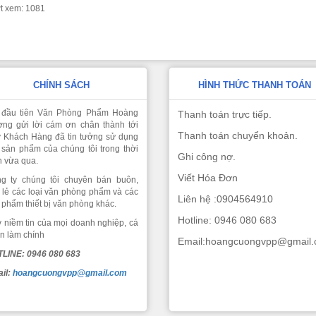
t xem: 1081
CHÍNH SÁCH
HÌNH THỨC THANH TOÁN
 đầu tiên Văn Phòng Phẩm Hoàng
Thanh toán trực tiếp.
ng gửi lời cám ơn chân thành tới
Thanh toán chuyển khoản.
 Khách Hàng đã tin tưởng sử dụng
 sản phẩm của chúng tôi trong thời
Ghi công nợ.
n vừa qua.
Viết Hóa Đơn
g ty chúng tôi chuyên bán buôn,
 lẻ các loại văn phòng phẩm và các
Liên hệ :0904564910
 phẩm thiết bị văn phòng khác.
Hotline: 0946 080 683
 niềm tin của mọi doanh nghiệp, cá
n làm chính
Email:hoangcuongvpp@gmail
LINE: 0946 080 683
il:
hoangcuongvpp@gmail.com