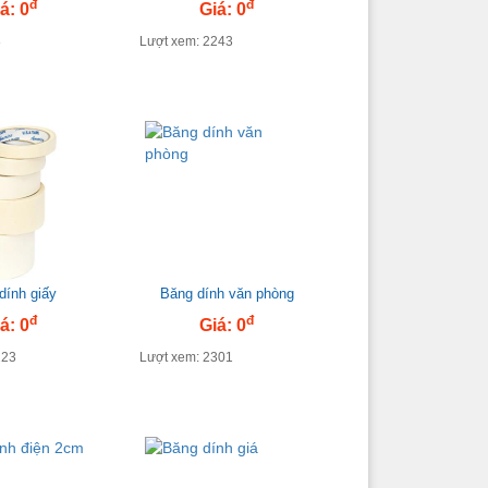
đ
đ
á: 0
Giá: 0
8
Lượt xem: 2243
dính giấy
Băng dính văn phòng
đ
đ
á: 0
Giá: 0
223
Lượt xem: 2301