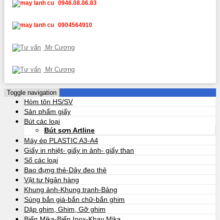
0946.08.06.83
0904564910
Mr Cương
Mr Cương
Toggle navigation
Hòm tôn HS/SV
Sản phẩm giấy
Bút các loại
Bút sơn Artline
Máy ép PLASTIC A3-A4
Giấy in nhiệt- giấy in ảnh- giấy than
Sổ các loại
Bao đựng thẻ-Dây đeo thẻ
Vật tư Ngân hàng
Khung ảnh-Khung tranh-Bảng
Súng bắn giá-bắn chữ-bắn ghim
Dập ghim, Ghim, Gỡ ghim
Biển Mika-Biển Inox-Khay Mika