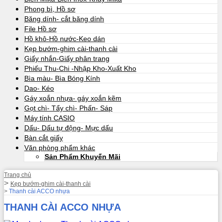
Phong bì, Hồ sơ
Băng dính- cắt băng dính
File Hồ sơ
Hồ khô-Hồ nước-Keo dán
Kẹp bướm-ghim cài-thanh cài
Giấy nhắn-Giấy phân trang
Phiếu Thu-Chi -Nhập Kho-Xuất Kho
Bìa màu- Bìa Bóng Kính
Dao- Kéo
Gáy xoắn nhựa- gáy xoắn kẽm
Gọt chì- Tẩy chì- Phấn- Sáp
Máy tính CASIO
Dấu- Dấu tự động- Mực dấu
Bàn cắt giấy
Văn phòng phẩm khác
Sản Phẩm Khuyến Mãi
Trang chủ
Kẹp bướm-ghim cài-thanh cài
Thanh cài ACCO nhựa
THANH CÀI ACCO NHỰA