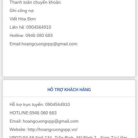
Thanh toán chuyển khoản.
Ghi công nợ.
Viết Hóa Đơn
Liên hệ :0904564910
Hotline: 0946 080 683
Email:hoangcuongvpp@gmail.com
HỖ TRỢ KHÁCH HÀNG
Hỗ trợ trực tuyến: 0904564910
HOTLINE:0946 080 683
Email: hoangcuongvpp@gmail.com
Website: http://hoangcuongvpp.vn/
VPGD:Số 68 Ngõ 134 Trần Bình -Mỹ Đình 2 - Nam Từ Liêm