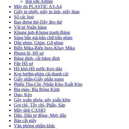
Bút sơn Artline
Máy ép PLASTIC A3-A4
Giấy in nhiệt- giấy in ảnh- giấy than
Sổ các loại
Bao đựng thẻ-Dây đeo thẻ
Vật tư Ngân hàng
Khung ảnh-Khung tranh-Bảng
Súng bắn giá-bắn chữ-bắn ghim
Dập ghim, Ghim, Gỡ ghim
Biển Mika-Biển Inox-Khay Mika
Phong bì, Hồ sơ
Băng dính- cắt băng dính
File Hồ sơ
Hồ khô-Hồ nước-Keo dán
Kẹp bướm-ghim cài-thanh cài
Giấy nhắn-Giấy phân trang
Phiếu Thu-Chi -Nhập Kho-Xuất Kho
Bìa màu- Bìa Bóng Kính
Dao- Kéo
Gáy xoắn nhựa- gáy xoắn kẽm
Gọt chì- Tẩy chì- Phấn- Sáp
Máy tính CASIO
Dấu- Dấu tự động- Mực dấu
Bàn cắt giấy
Văn phòng phẩm khác