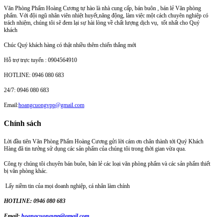
Văn Phòng Phẩm Hoàng Cương tự hào là nhà cung cấp, bán buôn , bán lẻ Văn phòng
phẩm. Với đội ngũ nhân viên nhiệt huyết,năng động, làm việc một cách chuyên nghiệp có
trách nhiệm, chúng tôi sẽ đem lại sự hài lòng về chất lượng dịch vụ, tốt nhất cho Quý
khách
Chúc Quý khách hàng có thật nhiều thêm chiến thắng mới
Hỗ trợ trực tuyến : 0904564910
HOTLINE: 0946 080 683
24/7: 0946 080 683
Email:
hoangcuongvpp@gmail.com
Chính sách
Lời đầu tiên Văn Phòng Phẩm Hoàng Cương gửi lời cám ơn chân thành tới Quý Khách
Hàng đã tin tưởng sử dụng các sản phẩm của chúng tôi trong thời gian vừa qua.
Công ty chúng tôi chuyên bán buôn, bán lẻ các loại văn phòng phẩm và các sản phẩm thiết
bị văn phòng khác.
Lấy niềm tin của mọi doanh nghiệp, cá nhân làm chính
HOTLINE: 0946 080 683
Email:
hoangcuongvpp@gmail.com