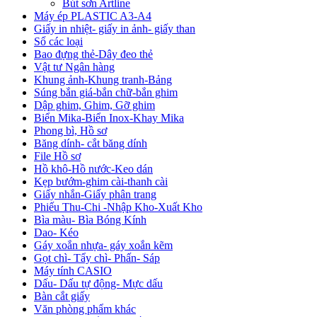
Bút sơn Artline
Máy ép PLASTIC A3-A4
Giấy in nhiệt- giấy in ảnh- giấy than
Sổ các loại
Bao đựng thẻ-Dây đeo thẻ
Vật tư Ngân hàng
Khung ảnh-Khung tranh-Bảng
Súng bắn giá-bắn chữ-bắn ghim
Dập ghim, Ghim, Gỡ ghim
Biển Mika-Biển Inox-Khay Mika
Phong bì, Hồ sơ
Băng dính- cắt băng dính
File Hồ sơ
Hồ khô-Hồ nước-Keo dán
Kẹp bướm-ghim cài-thanh cài
Giấy nhắn-Giấy phân trang
Phiếu Thu-Chi -Nhập Kho-Xuất Kho
Bìa màu- Bìa Bóng Kính
Dao- Kéo
Gáy xoắn nhựa- gáy xoắn kẽm
Gọt chì- Tẩy chì- Phấn- Sáp
Máy tính CASIO
Dấu- Dấu tự động- Mực dấu
Bàn cắt giấy
Văn phòng phẩm khác